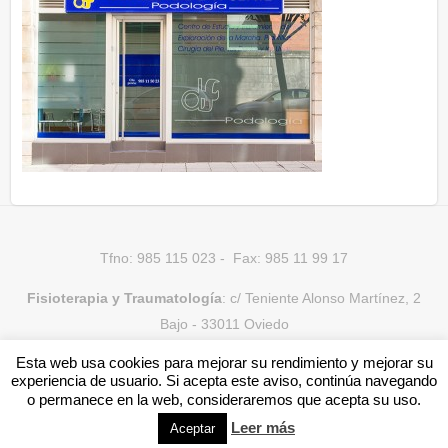
Tfno: 985 115 023 - Fax: 985 11 99 17
Fisioterapia y Traumatología
: c/ Teniente Alonso Martínez, 2
Bajo - 33011 Oviedo
Esta web usa cookies para mejorar su rendimiento y mejorar su
Podología
: c/ Dr. Melquiades Cabal, 8 Bajo - 33011 Oviedo
experiencia de usuario. Si acepta este aviso, continúa navegando
o permanece en la web, consideraremos que acepta su uso.
© Clínica De la Fuente 2015 -
Aviso Legal
Leer más
Aceptar